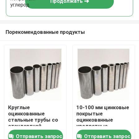
Продолжать
Порекомендованные продукты
Дом
Круглые
10-100 мм цинковые
оцинкованные
покрытые
Продукты
стальные трубы со
оцинкованные
стандартной
квадратные
допустимостью
стальные трубы
Отправить запрос
Отправить запрос
Ролики