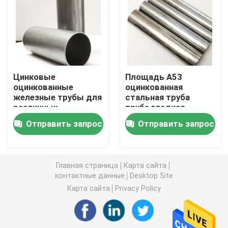
Плита стального листа углерода
Гальванизированная плита стального листа
Цинковые
Площадь А53
оцинкованные
оцинкованная
Плита листовой меди
железные трубы для
стальная труба
различных
труба гладкая
применений
отделка
Алюминиевый круглый бар
Отправить запрос
Отправить запрос
алюминиевая прокладка катушки
Главная страница
Карта сайта
контактные данные
Desktop Site
Алюминиевая трубка трубы
Карта сайта
Privacy Policy
Трубы из углеродистой стали