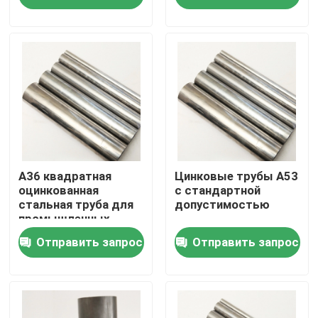
О нас
Путешествие фабрики
Проверка качества
Свяжитесь мы
А36 квадратная
Цинковые трубы A53
оцинкованная
с стандартной
стальная труба для
допустимостью
промышленных
Спросите цитату
применений
Отправить запрос
Отправить запрос
Алюминиевая плита листа
Плита листа нержавеющей стали