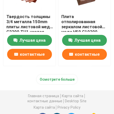
Твердость толщины
Плита
3/4 металла 150mm
отполированная
плиты листовой меди
зеркалом листовой
C2200 TU1 чистая
меди H59 C10200
бронзовые
Лучшая цена
Лучшая цена
подгонянное 2500mm
контактные
контактные
данные
данные
Осмотрите больше
Главная страница
Карта сайта
контактные данные
Desktop Site
Карта сайта
Privacy Policy