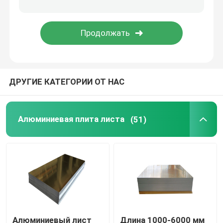
Углерод стальная штанга
Прокладка катушки углерода стальная
ДРУГИЕ КАТЕГОРИИ ОТ НАС
Трубка трубы нержавеющей стали
Адвокатура нержавеющей стали плоская
Алюминиевая плита листа
(51)
Прокладка катушки нержавеющей стали
Гальванизированная труба трубки
Гальванизированная стальная прокладка
Алюминиевый лист
Длина 1000-6000 мм