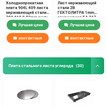
Холоднопрокатная
Лист нержавеющей
плита 904L 409 листа
стали 2B
нержавеющей стали
ГЕКТОЛИТРА 1mm
304 410 0.03mm гнуть
заканчивает БА 347
SS347H SS409L
Лучшая цена
Лучшая цена
25*3mm
контактные
контактные
данные
данные
Плита стального листа углерода
(30)