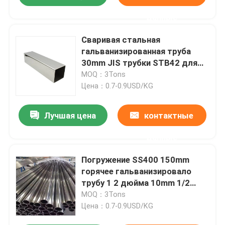
данные
Сваривая стальная
гальванизированная труба
30mm JIS трубки STB42 для
здания Agricultura
MOQ：3Tons
Цена：0.7-0.9USD/KG
Лучшая цена
контактные
данные
Погружение SS400 150mm
горячее гальванизировало
трубу 1 2 дюйма 10mm 1/2
трубка 1/4 дюймов
MOQ：3Tons
Цена：0.7-0.9USD/KG