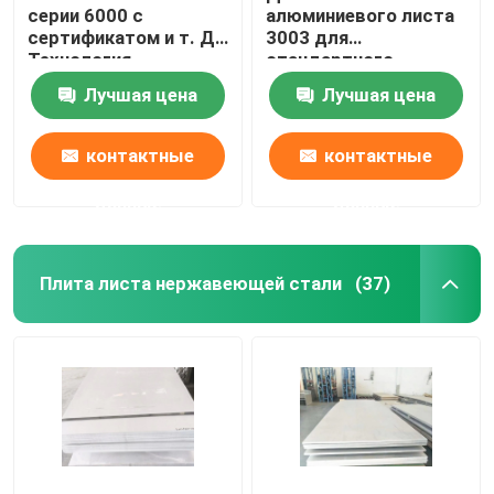
серии 6000 с
алюминиевого листа
сертификатом и т. Д.
3003 для
Латунная и медная Адвокатура
Технология
стандартного
обработки
экспортного пакета
Лучшая цена
Лучшая цена
или требования
заказчика
контактные
контактные
данные
данные
Плита листа нержавеющей стали
(37)