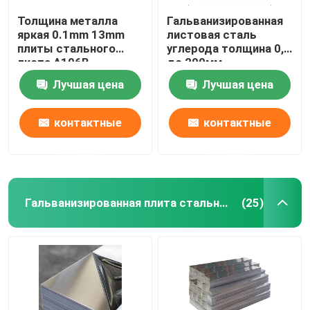
Толщина металла
Гальванизированная
яркая 0.1mm 13mm
листовая сталь
плиты стального
углерода толщина 0,5
листа A106B
до 200мм
низкоуглеродистая
Лучшая цена
Лучшая цена
контактные
контактные
данные
данные
Гальванизированная плита стального листа
(25)