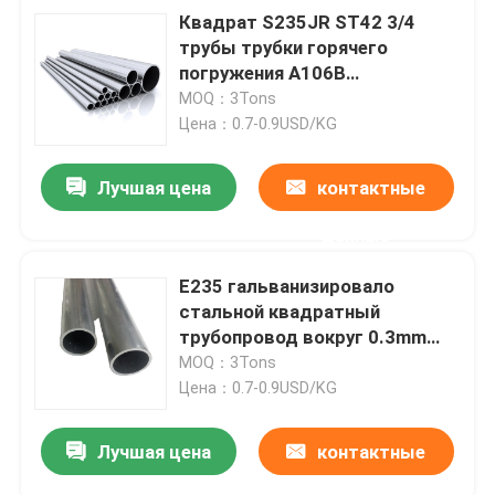
Квадрат S235JR ST42 3/4
трубы трубки горячего
погружения A106B
гальванизированный 1/4
MOQ：3Tons
дюймов 1/2
Цена：0.7-0.9USD/KG
Лучшая цена
контактные
данные
E235 гальванизировало
стальной квадратный
трубопровод вокруг 0.3mm
2.5mm для бытовых приборов
MOQ：3Tons
Цена：0.7-0.9USD/KG
Лучшая цена
контактные