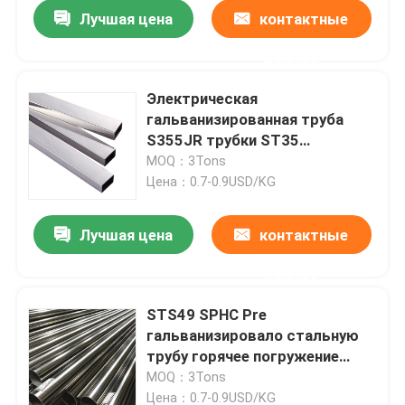
Лучшая цена
контактные
данные
Электрическая
гальванизированная труба
S355JR трубки ST35
гальванизировала квадрат
MOQ：3Tons
2200mm стальной трубы
Цена：0.7-0.9USD/KG
Лучшая цена
контактные
данные
Дом
STS49 SPHC Pre
гальванизировало стальную
Продукты
трубу горячее погружение
гальванизировало трубку
MOQ：3Tons
1000mm
Ролики
Цена：0.7-0.9USD/KG