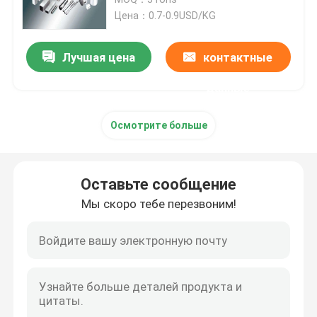
Цена：0.7-0.9USD/KG
Плита стального листа углерода
Лучшая цена
контактные
Гальванизированная плита стального листа
данные
Осмотрите больше
Плита листовой меди
Алюминиевый круглый бар
Оставьте сообщение
Мы скоро тебе перезвоним!
алюминиевая прокладка катушки
Алюминиевая трубка трубы
Трубы из углеродистой стали