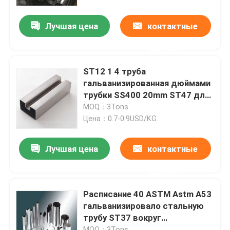
Лучшая цена
контактные
О нас
данные
Путешествие фабрики
ST12 1 4 труба
гальванизированная дюймами
Проверка качества
трубки SS400 20mm ST47 для
автомобильной
MOQ：3Tons
промышленности
Цена：0.7-0.9USD/KG
Свяжитесь мы
Лучшая цена
контактные
Спросите цитату
данные
Алюминиевая плита листа
Расписание 40 ASTM Astm A53
гальванизировало стальную
трубу ST37 вокруг
Плита листа нержавеющей стали
гальванизированной трубы
MOQ：3Tons