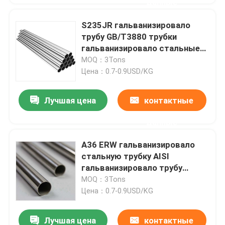
данные
S235JR гальванизировало
трубу GB/T3880 трубки
гальванизировало стальные
штуцеры трубки 10mm E235
MOQ：3Tons
Цена：0.7-0.9USD/KG
Лучшая цена
контактные
данные
A36 ERW гальванизировало
стальную трубку AISI
гальванизировало трубу
квадрата стальную вокруг
MOQ：3Tons
0.5mm
Цена：0.7-0.9USD/KG
Лучшая цена
контактные