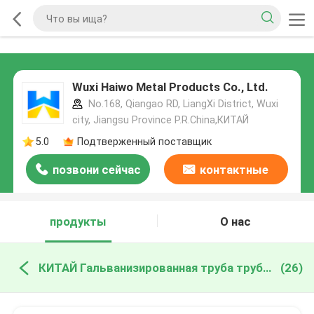
Wuxi Haiwo Metal Products Co., Ltd.
No.168, Qiangao RD, LiangXi District, Wuxi
city, Jiangsu Province P.R.China,КИТАЙ
5.0
Подтверженный поставщик
позвони сейчас
контактные
данные
продукты
О нас
КИТАЙ Гальванизированная труба трубки
(26)