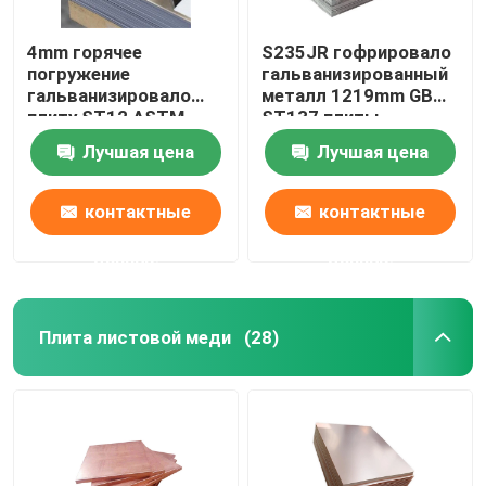
4mm горячее
S235JR гофрировало
погружение
гальванизированный
гальванизировало
металл 1219mm GB
плиту ST12 ASTM
ST137 плиты
стального листа
стального листа
Лучшая цена
Лучшая цена
подгоняли
контактные
контактные
данные
данные
Плита листовой меди
(28)