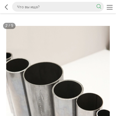
2
/
5