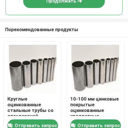
Продолжать
Порекомендованные продукты
Дом
Круглые
10-100 мм цинковые
оцинкованные
покрытые
Продукты
стальные трубы со
оцинкованные
стандартной
квадратные
допустимостью
стальные трубы
Отправить запрос
Отправить запрос
Ролики