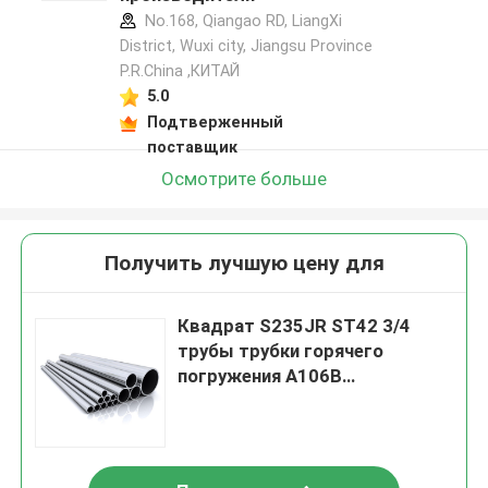
No.168, Qiangao RD, LiangXi
District, Wuxi city, Jiangsu Province
P.R.China ,КИТАЙ
5.0
Подтверженный
поставщик
Осмотрите больше
Получить лучшую цену для
Квадрат S235JR ST42 3/4
трубы трубки горячего
погружения A106B
гальванизированный 1/4
дюймов 1/2