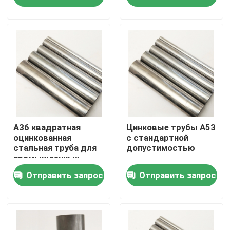
О нас
Путешествие фабрики
Проверка качества
Свяжитесь мы
А36 квадратная
Цинковые трубы A53
оцинкованная
с стандартной
стальная труба для
допустимостью
промышленных
Спросите цитату
применений
Отправить запрос
Отправить запрос
Алюминиевая плита листа
Плита листа нержавеющей стали