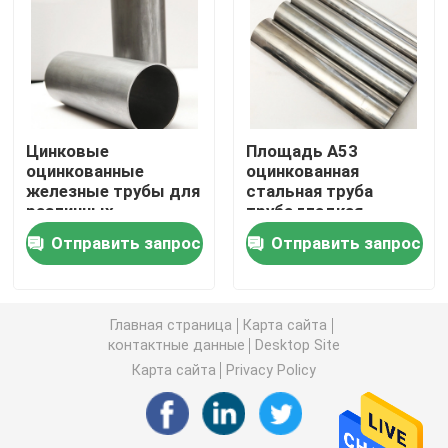
Плита стального листа углерода
Гальванизированная плита стального листа
Цинковые
Площадь А53
оцинкованные
оцинкованная
Плита листовой меди
железные трубы для
стальная труба
различных
труба гладкая
применений
отделка
Алюминиевый круглый бар
Отправить запрос
Отправить запрос
алюминиевая прокладка катушки
Главная страница
Карта сайта
контактные данные
Desktop Site
Алюминиевая трубка трубы
Карта сайта
Privacy Policy
Трубы из углеродистой стали