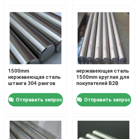
О нас
Путешествие фабрики
Проверка качества
1500mm
нержавеющая сталь
Свяжитесь мы
нержавеющая сталь
1500mm круглая для
штанга 304 рангов
покупателей B2B
Спросите цитату
Отправить запрос
Отправить запрос
Алюминиевая плита листа
Плита листа нержавеющей стали