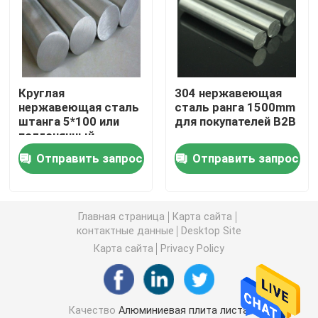
Плита стального листа углерода
Гальванизированная плита стального листа
Круглая
304 нержавеющая
нержавеющая сталь
сталь ранга 1500mm
штанга 5*100 или
для покупателей B2B
Плита листовой меди
подгонянный
диаметр
Отправить запрос
Отправить запрос
Алюминиевый круглый бар
алюминиевая прокладка катушки
Главная страница
Карта сайта
контактные данные
Desktop Site
Карта сайта
Privacy Policy
Алюминиевая трубка трубы
Трубы из углеродистой стали
Качество
Алюминиевая плита листа