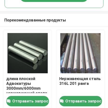
Порекомендованные продукты
Дом
длина плоской
Нержавеющая сталь
Адвокатуры
316L 201 ранга
3000mm/6000mm
Продукты
нержавеющей стали
316L подгоняла
Отправить запрос
Отправить запрос
Ролики