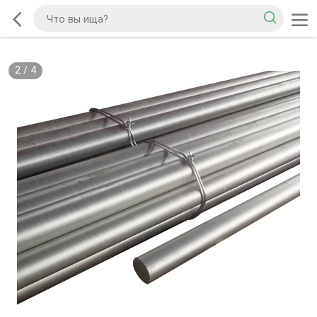
2
/
4