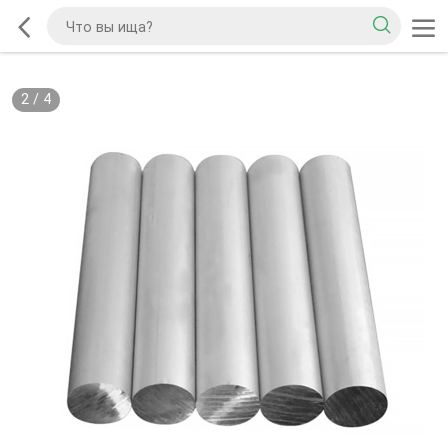
2
/
4