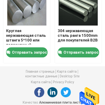
Плита стального листа углерода
Гальванизированная плита стального листа
Круглая
304 нержавеющая
нержавеющая сталь
сталь ранга 1500mm
штанга 5*100 или
для покупателей B2B
Плита листовой меди
подгонянный
диаметр
Отправить запрос
Отправить запрос
Алюминиевый круглый бар
алюминиевая прокладка катушки
Главная страница
Карта сайта
контактные данные
Desktop Site
Карта сайта
Privacy Policy
Алюминиевая трубка трубы
Трубы из углеродистой стали
Качество
Алюминиевая плита листа