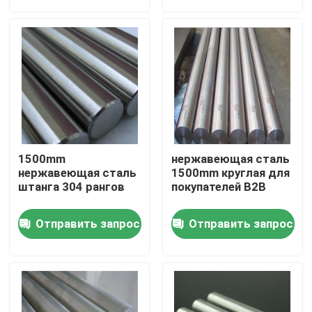
О нас
Путешествие фабрики
Проверка качества
1500mm
нержавеющая сталь
Свяжитесь мы
нержавеющая сталь
1500mm круглая для
штанга 304 рангов
покупателей B2B
Спросите цитату
Отправить запрос
Отправить запрос
Алюминиевая плита листа
Плита листа нержавеющей стали