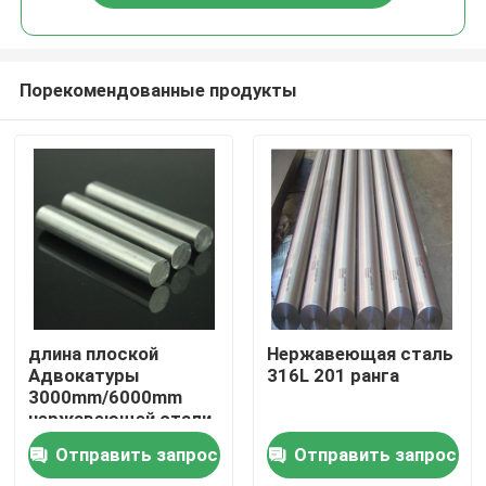
Порекомендованные продукты
Дом
длина плоской
Нержавеющая сталь
Адвокатуры
316L 201 ранга
3000mm/6000mm
Продукты
нержавеющей стали
316L подгоняла
Отправить запрос
Отправить запрос
Ролики