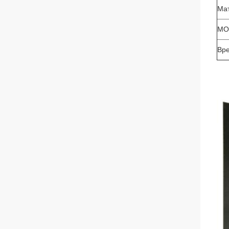
Ма
MO
Вр