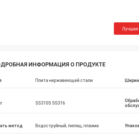
Лучшая
ДРОБНАЯ ИНФОРМАЦИЯ О ПРОДУКТЕ
я
Плита нержавеющей стали
Ширин
Обраб
г
SS310S SS316
обслу
зать метод
Водоструйный, пилящ, плазма
Упако