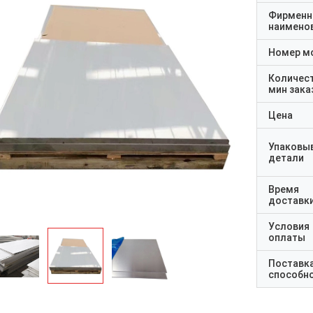
Фирменн
наимено
Номер м
Количес
мин зака
Цена
Упаковы
детали
Время
доставк
Условия
оплаты
Поставк
способн