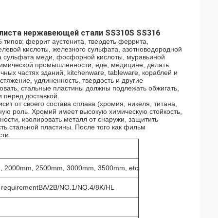
 листа нержавеющей стали SS310S SS316
5 типов: феррит аустенита, твердеть феррита,
левой кислоты, железного сульфата, азотноводородной
та сульфата меди, фосфорной кислоты, муравьиной
 химической промышленности, еде, медицине, делать
чных частях зданий, kitchenware, tableware, кораблей и
стяжение, удлиненность, твердость и другие
овать, стальные пластины должны подлежать обжигать,
и перед доставкой.
т от своего состава сплава (хромия, никеля, титана,
вную роль. Хромий имеет высокую химическую стойкость,
ости, изолировать металл от снаружи, защитить
ть стальной пластины. После того как фильм
ти.
 2000mm, 2500mm, 3000mm, 3500mm, etc
у requirementBA/2B/NO.1/NO.4/8K/HL