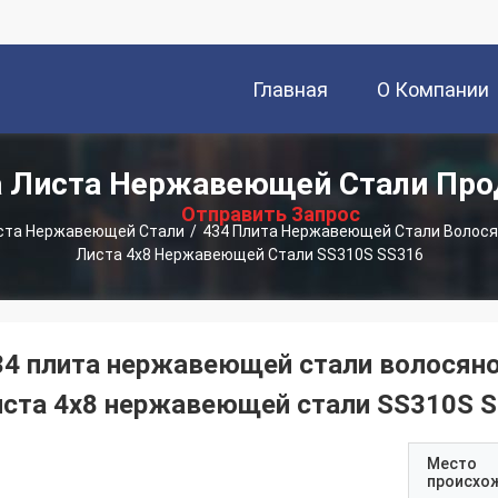
Главная
О Компании
描
 Листа Нержавеющей Стали Пр
Страница
述
Отправить Запрос
ста Нержавеющей Стали
/
434 Плита Нержавеющей Стали Волося
Листа 4x8 Нержавеющей Стали SS310S SS316
34 плита нержавеющей стали волосяно
иста 4x8 нержавеющей стали SS310S 
Место
происхо