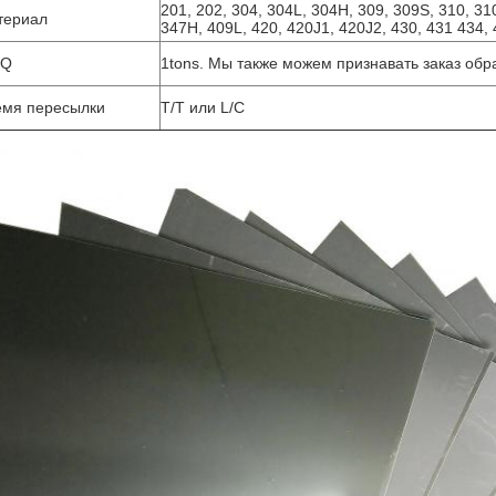
201, 202, 304, 304L, 304H, 309, 309S, 310, 310
териал
347H, 409L, 420, 420J1, 420J2, 430, 431 434, 
Q
1tons. Мы также можем признавать заказ обр
емя пересылки
T/T или L/C