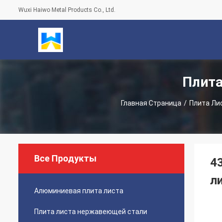
Wuxi Haiwo Metal Products Co., Ltd.
Плита
Главная Страница
/
Плита Ли
Все Продукты
4
л
Алюминиевая плита листа
Плита листа нержавеющей стали