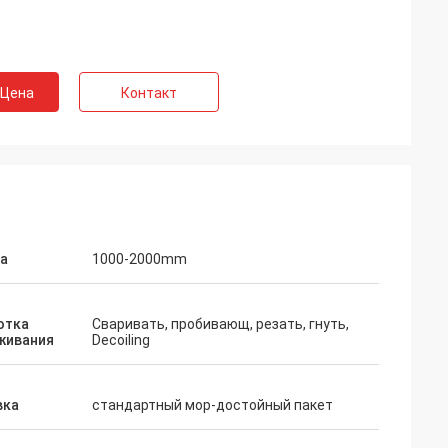
 Цена
Контакт
а
1000-2000mm
отка
Сваривать, пробивающ, резать, гнуть,
живания
Decoiling
вка
стандартный мор-достойный пакет