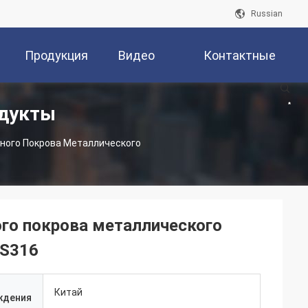
Russian
Продукция
Видео
Контактные
одукты
Данные
ного Покрова Металлического
го покрова металлического
SS316
Китай
ждения