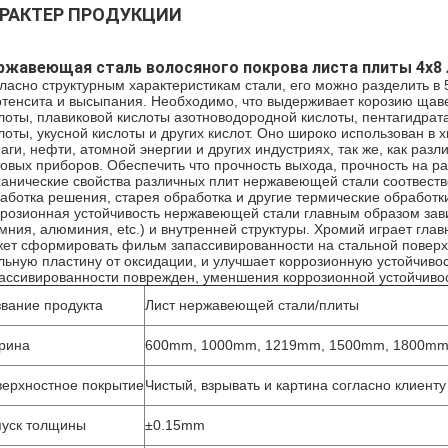
РАКТЕР ПРОДУКЦИИ
ржавеющая сталь волосяного покрова листа плиты 4x8
ласно структурным характеристикам стали, его можно разделить в 
тенсита и высыпания. Необходимо, что выдерживает корозию щаве
лоты, плавиковой кислоты азотноводородной кислоты, пентагидра
лоты, укусной кислоты и других кислот. Оно широко использован в
аги, нефти, атомной энергии и других индустриях, так же, как разли
овых приборов. Обеспечить что прочность выхода, прочность на ра
анические свойства различных плит нержавеющей стали соотвеств
аботка решения, старея обработка и другие термические обработк
розионная устойчивость нержавеющей стали главным образом зависи
мния, алюминия, etc.) и внутренней структуры. Хромий играет гла
ет сформировать фильм запассивированности на стальной поверхн
льную пластину от оксидации, и улучшает коррозионную устойчивос
ассивированности поврежден, уменшения коррозионной устойчивос
вание продукта
Лист нержавеющей стали/плиты
рина
600mm, 1000mm, 1219mm, 1500mm, 1800mm,
ерхностное покрытие
Чистый, взрывать и картина согласно клиент
пуск толщины
±0.15mm