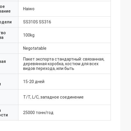
ое
Haiwo
вание
одели
SS310S SS316
тво
100kg
за
Negotatable
Пакет экспорта стандартный: связанная,
вая
деревянная коробка, костюм для всех
видов перехода, или быть
15-20 дней
и
T/T, L/C, западное соединение
а
25000 тонн/год
ости