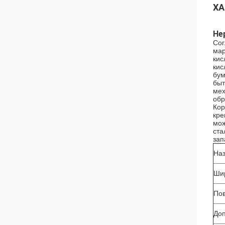
ХА
Не
Сог
мар
кис
кис
бум
быт
мех
обр
Кор
кре
мож
ста
зап
Наз
Ши
Пов
До