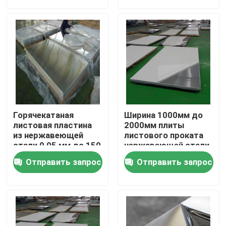
О нас
Путешествие фабрики
Проверка качества
Горячекатаная
Ширина 1000мм до
Свяжитесь мы
листовая пластина
2000мм плиты
из нержавеющей
листового проката
стали 0,05 мм до 150
нержавеющей стали
мм ДЖИС Г4304
сертификата 430
Спросите цитату
Отправить запрос
Отправить запрос
КФР
Алюминиевая плита листа
Плита листа нержавеющей стали