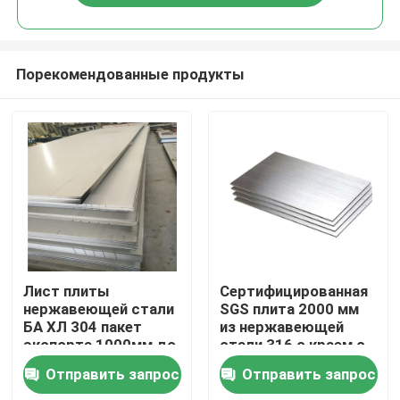
Порекомендованные продукты
Дом
Лист плиты
Сертифицированная
нержавеющей стали
SGS плита 2000 мм
БА ХЛ 304 пакет
из нержавеющей
Продукты
экспорта 1000мм до
стали 316 с краем с
2000мм
разрезом на
Отправить запрос
Отправить запрос
стандартный
поверхности и т. Д.
Ролики