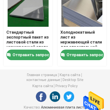
Плита стального листа углерода
Гальванизированная плита стального листа
Стандартный
Холоднокатаный
экспортный пакет из
лист из
листовой стали из
нержавеющей стали
Плита листовой меди
нержавеющей стали
для строительной
отрасли
Отправить запрос
Отправить запрос
Алюминиевый круглый бар
алюминиевая прокладка катушки
Главная страница
Карта сайта
контактные данные
Desktop Site
Карта сайта
Privacy Policy
Алюминиевая трубка трубы
Трубы из углеродистой стали
Качество
Алюминиевая плита листа