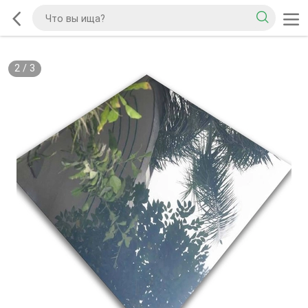
2
/
3