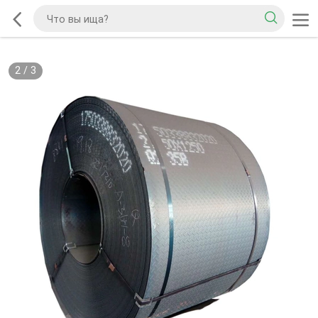
2
/
3