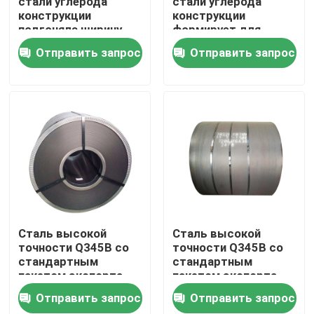
стали углерода
стали углерода
конструкции
конструкции
подгоняла ширину
формирует для
О нас
продажи
Отправить запрос
Отправить запрос
Путешествие фабрики
Проверка качества
Свяжитесь мы
Спросите цитату
Сталь высокой
Сталь высокой
точности Q345B со
точности Q345B со
стандартным
стандартным
Алюминиевая плита листа
пакетом экспорта
пакетом экспорта
Отправить запрос
Отправить запрос
Плита листа нержавеющей стали