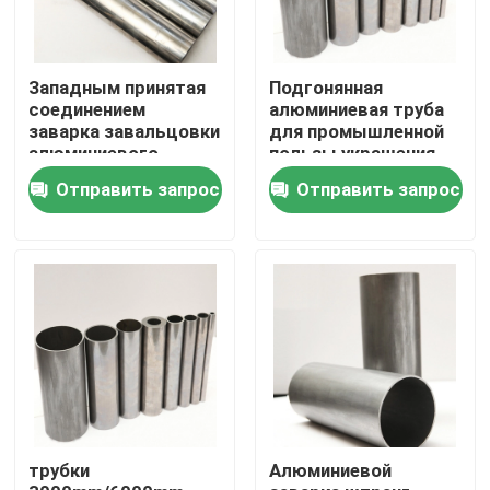
Западным принятая
Подгонянная
соединением
алюминиевая труба
заварка завальцовки
для промышленной
алюминиевого
пользы украшения
штранг-прессования
конструкции
Отправить запрос
Отправить запрос
трубок бросая
Дом
Продукты
трубки
Алюминиевой
Ролики