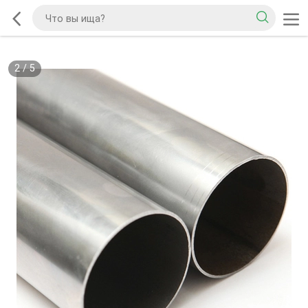
2
/
5