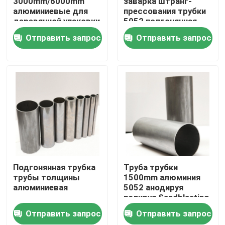
3000mm/6000mm
заварка штранг-
алюминиевые для
прессования трубки
деревянной упаковки
5052 подгонянная
О нас
случая/паллета/
толщиной бросая
Отправить запрос
Отправить запрос
коробки
свертывая
Путешествие фабрики
Проверка качества
Свяжитесь мы
Спросите цитату
Подгонянная трубка
Труба трубки
трубы толщины
1500mm алюминия
алюминиевая
5052 анодируя
Алюминиевая плита листа
полируя Sandblasting
крася/трубка
Отправить запрос
Отправить запрос
Плита листа нержавеющей стали