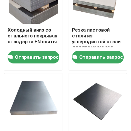
О нас
Холодный вниз со
Резка листовой
Путешествие фабрики
стального покрывая
стали из
стандарта EN плиты
углеродистой стали
для применения в
контейнерных
Проверка качества
Отправить запрос
Отправить запрос
пластинах
Свяжитесь мы
Спросите цитату
Алюминиевая плита листа
Плита листа нержавеющей стали