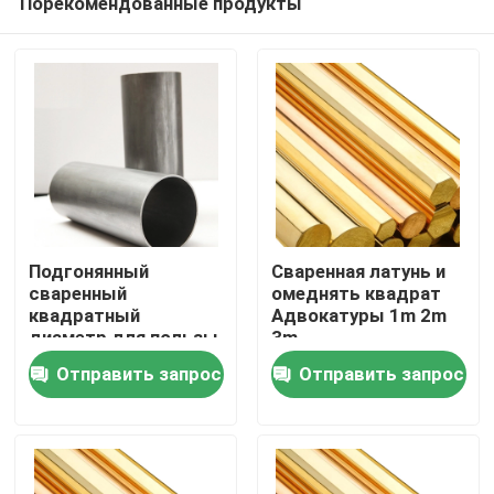
Порекомендованные продукты
Подгонянный
Сваренная латунь и
сваренный
омеднять квадрат
квадратный
Адвокатуры 1m 2m
диаметр для пользы
3m
Дом
B2B
Отправить запрос
Отправить запрос
Продукты
Ролики