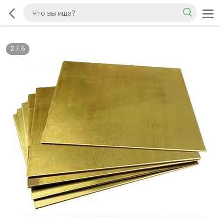
2
/
6