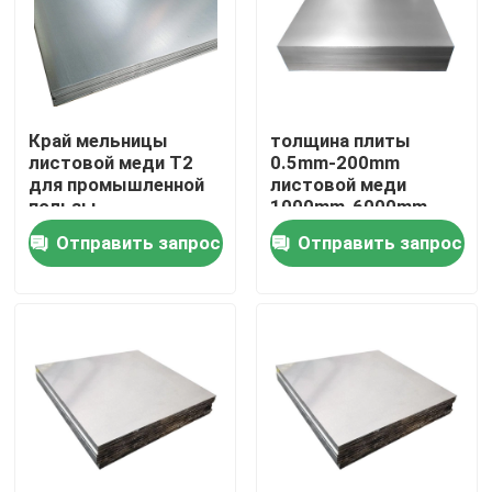
О нас
Путешествие фабрики
Край мельницы
толщина плиты
листовой меди T2
0.5mm-200mm
для промышленной
листовой меди
Проверка качества
пользы
1000mm-6000mm
Отправить запрос
Отправить запрос
Свяжитесь мы
Спросите цитату
Алюминиевая плита листа
Плита листа нержавеющей стали