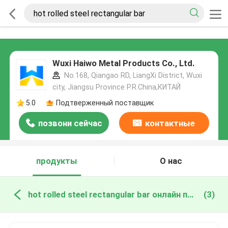
Wuxi Haiwo Metal Products Co., Ltd.
No.168, Qiangao RD, LiangXi District, Wuxi
city, Jiangsu Province P.R.China,КИТАЙ
5.0
Подтверженный поставщик
позвони сейчас
контактные
данные
продукты
О нас
hot rolled steel rectangular bar онлайн производство
(3)