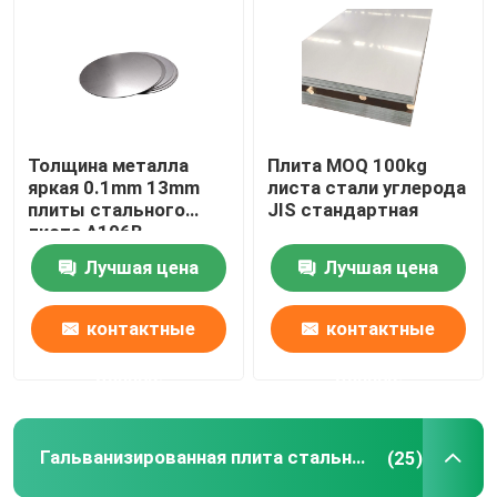
Плита стального листа углерода
Гальванизированная плита стального листа
Толщина металла
Плита MOQ 100kg
яркая 0.1mm 13mm
листа стали углерода
Плита листовой меди
плиты стального
JIS стандартная
листа A106B
низкоуглеродистая
Лучшая цена
Лучшая цена
Алюминиевый круглый бар
контактные
контактные
алюминиевая прокладка катушки
данные
данные
Алюминиевая трубка трубы
Гальванизированная плита стального листа
(25)
Трубы из углеродистой стали