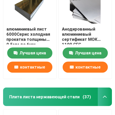
алюминиевый лист
Анодированный
6000Серис холодная
алюминиевый
прокатка толщины
сертификат МОК
0.5мм до 6мм
1100 СГС
металлического
Лучшая цена
Лучшая цена
листа 1 тонна 0.5мм
до 6мм
контактные
контактные
данные
данные
Дом
Плита листа нержавеющей стали
(37)
Продукты
Ролики