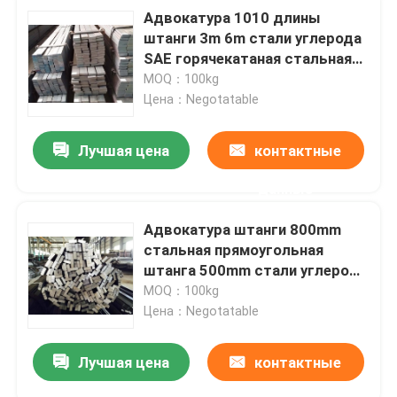
Адвокатура 1010 длины
штанги 3m 6m стали углерода
SAE горячекатаная стальная
прямоугольная JIS
MOQ：100kg
Цена：Negotatable
Лучшая цена
контактные
данные
Адвокатура штанги 800mm
стальная прямоугольная
штанга 500mm стали углерода
A36 стальная круглая
MOQ：100kg
Цена：Negotatable
Лучшая цена
контактные