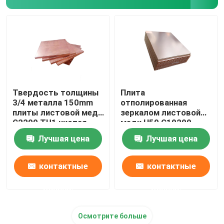
Латунная и медная Адвокатура
Твердость толщины
Плита
3/4 металла 150mm
отполированная
плиты листовой меди
зеркалом листовой
C2200 TU1 чистая
меди H59 C10200
бронзовые
Лучшая цена
Лучшая цена
подгонянное 2500mm
контактные
контактные
данные
данные
Осмотрите больше