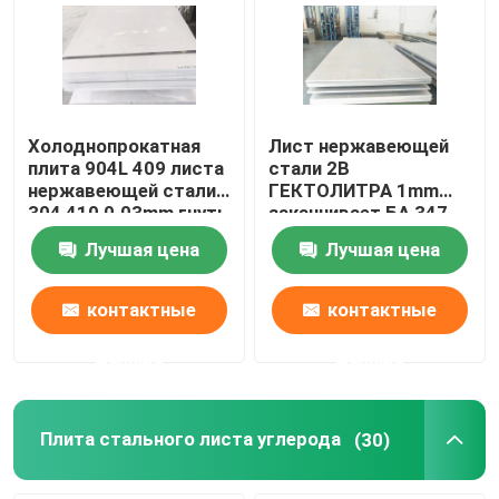
О нас
Путешествие фабрики
Холоднопрокатная
Лист нержавеющей
плита 904L 409 листа
стали 2B
нержавеющей стали
ГЕКТОЛИТРА 1mm
Проверка качества
304 410 0.03mm гнуть
заканчивает БА 347
SS347H SS409L
Лучшая цена
Лучшая цена
25*3mm
Свяжитесь мы
контактные
контактные
Спросите цитату
данные
данные
Алюминиевая плита листа
Плита стального листа углерода
(30)
Плита листа нержавеющей стали